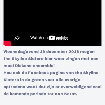
Passage Den Haag
Kerstoptreden
VRIJE TOEGANG
BEKIJK OP FACEBOOK
Woensdagavond 19 december 2018 mogen
the Skyline Sisters hier weer zingen met een
mooi Dickens ensemble!
Hou ook de Facebook pagina van the Skyline
Sisters in de gaten voor alle overige
optredens want dat zijn er overweldigend veel
de komende periode tot aan Kerst.