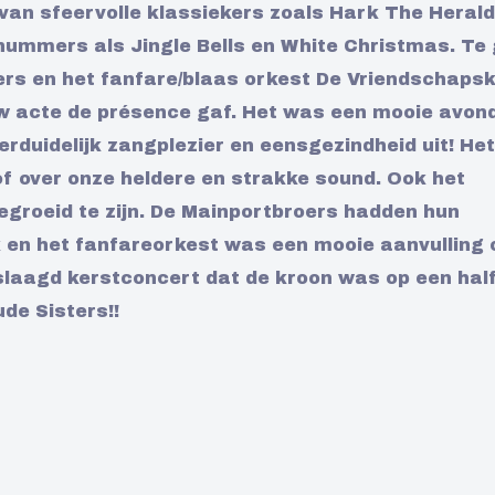
van sfeervolle klassiekers zoals Hark The Herald
 nummers als Jingle Bells en White Christmas. Te
rs en het fanfare/blaas orkest De Vriendschapsk
ow acte de présence gaf. Het was een mooie avond
rduidelijk zangplezier en eensgezindheid uit! Het
of over onze heldere en strakke sound. Ook het
egroeid te zijn. De Mainportbroers hadden hun
 en het fanfareorkest was een mooie aanvulling 
eslaagd kerstconcert dat de kroon was op een hal
de Sisters!!