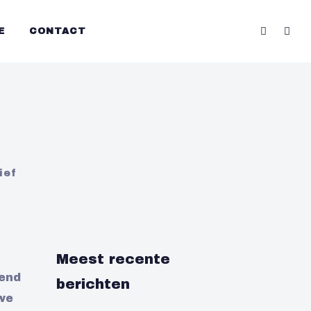
E
CONTACT
ief
Meest recente
rend
berichten
we